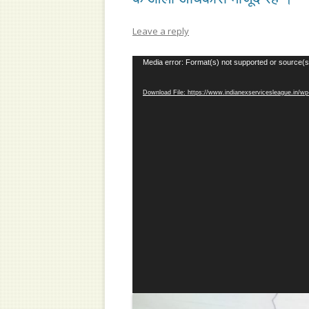
Leave a reply
Video
Media error: Format(s) not supported or source(s
Player
Download File: https://www.indianexservicesleague.in/