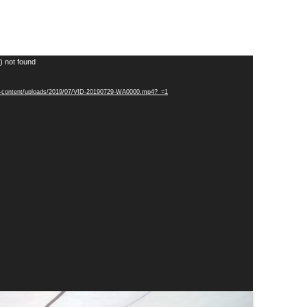
) not found
wp-content/uploads/2019/07/VID-20190729-WA0000.mp4?_=1