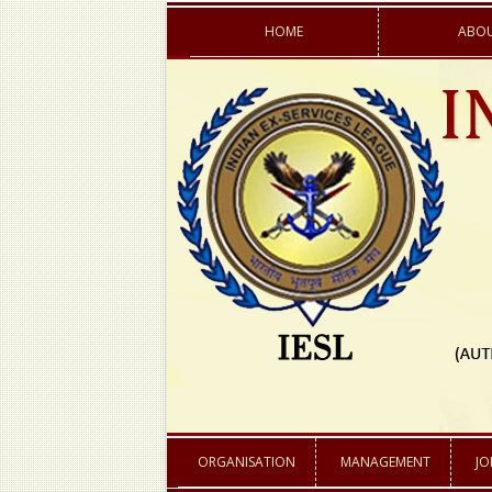
HOME
ABOU
AIMS & OBJECTI
ACTIVITIES
ACHIEVEMENTS
ORGANISATION
MANAGEMENT
JO